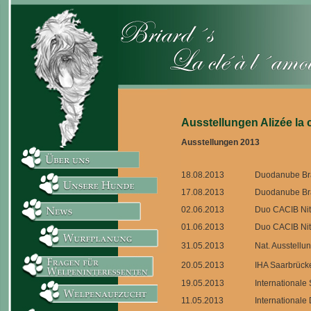
Ausstellungen Alizée la 
Ausstellungen 2013
18.08.2013
Duodanube Bra
17.08.2013
Duodanube Br
02.06.2013
Duo CACIB Ni
01.06.2013
Duo CACIB Ni
31.05.2013
Nat. Ausstell
20.05.2013
IHA Saarbrück
19.05.2013
Internationale
11.05.2013
Internationale